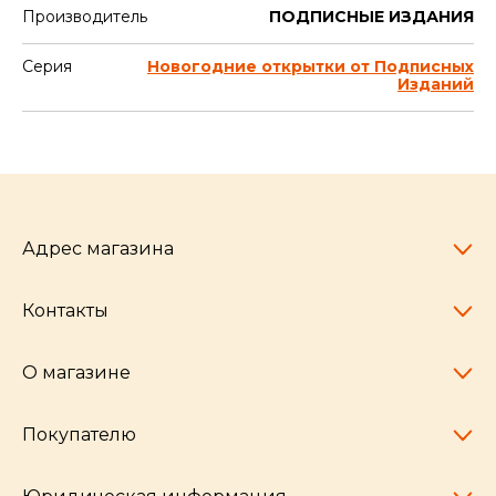
Производитель
ПОДПИСНЫЕ ИЗДАНИЯ
Серия
Новогодние открытки от Подписных
Изданий
Адрес магазина
Контакты
Челябинск,
пр-т Ленина, 77
10:00 - 20:00
О магазине
pocherkartshop@mail.ru
+7 (951) 792-04-35
для юридических лиц
Покупателю
hello@pocherkartshop.ru
Наши истории
для покупателей
Частые вопросы