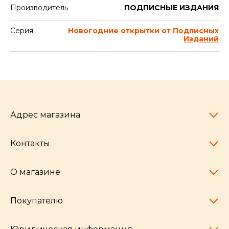
Производитель
ПОДПИСНЫЕ ИЗДАНИЯ
Серия
Новогодние открытки от Подписных
Изданий
Адрес магазина
Контакты
Челябинск,
пр-т Ленина, 77
10:00 - 20:00
О магазине
pocherkartshop@mail.ru
+7 (951) 792-04-35
для юридических лиц
Покупателю
hello@pocherkartshop.ru
Наши истории
для покупателей
Частые вопросы