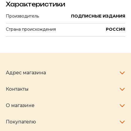
Характеристики
Производитель
ПОДПИСНЫЕ ИЗДАНИЯ
Страна происхождения
РОССИЯ
Адрес магазина
Контакты
Челябинск,
пр-т Ленина, 77
10:00 - 20:00
О магазине
pocherkartshop@mail.ru
+7 (951) 792-04-35
для юридических лиц
Покупателю
hello@pocherkartshop.ru
Наши истории
для покупателей