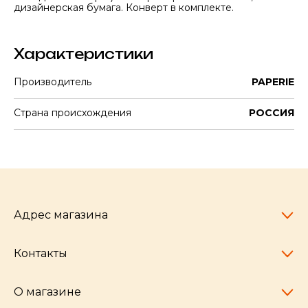
дизайнерская бумага. Конверт в комплекте.
Характеристики
Производитель
PAPERIE
Страна происхождения
РОССИЯ
Адрес магазина
Контакты
Челябинск,
пр-т Ленина, 77
10:00 - 20:00
О магазине
pocherkartshop@mail.ru
+7 (951) 792-04-35