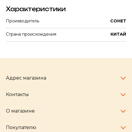
Характеристики
Производитель
СОНЕТ
Страна происхождения
КИТАЙ
Адрес магазина
Контакты
Челябинск,
пр-т Ленина, 77
10:00 - 20:00
О магазине
pocherkartshop@mail.ru
+7 (951) 792-04-35
для юридических лиц
Покупателю
hello@pocherkartshop.ru
Наши истории