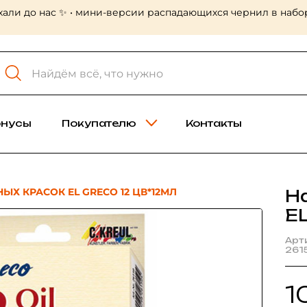
хали до нас ✨ • мини-версии распадающихся чернил в набор
онусы
Покупателю
Контакты
ЫХ КРАСОК EL GRECO 12 ЦВ*12МЛ
Н
E
Арт
261
1