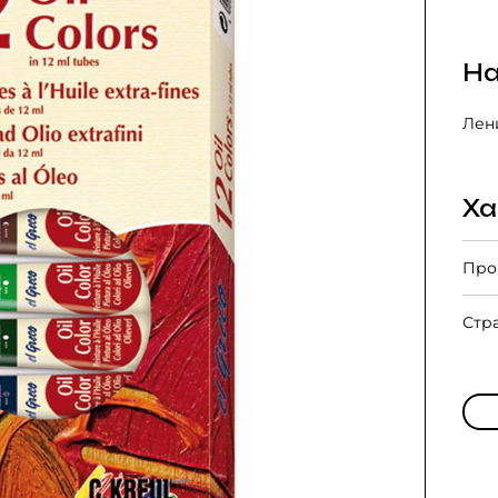
На
Лени
Ха
Про
Стр