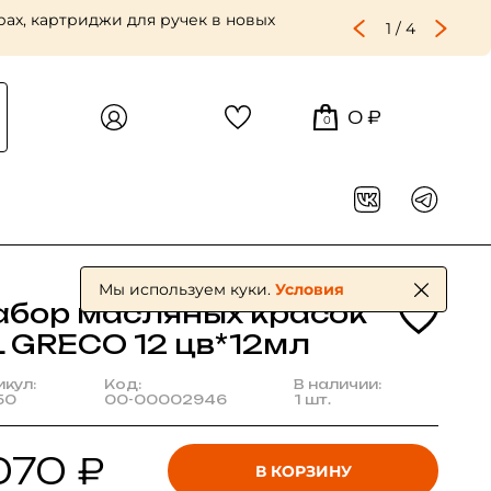
ах, картриджи для ручек в новых
1
/
4
0 ₽
0
Мы используем куки.
Условия
абор масляных красок
L GRECO 12 цв*12мл
икул:
Код:
В наличии:
50
00-00002946
1 шт.
070 ₽
В КОРЗИНУ