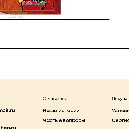
О магазине
Покупа
ail.ru
Наши истории
Услов
ц
Частые вопросы
Серти
hop.ru