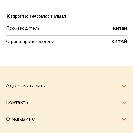
Характеристики
Производитель
Китай
Страна происхождения
КИТАЙ
Адрес магазина
Контакты
Челябинск,
пр-т Ленина, 77
10:00 - 20:00
О магазине
pocherkartshop@mail.ru
+7 (951) 792-04-35
для юридических лиц