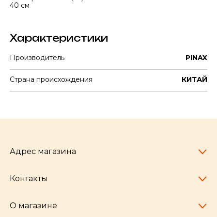
40 см
Характеристики
Производитель
PINAX
Страна происхождения
КИТАЙ
Адрес магазина
Контакты
Челябинск,
пр-т Ленина, 77
10:00 - 20:00
О магазине
pocherkartshop@mail.ru
+7 (951) 792-04-35