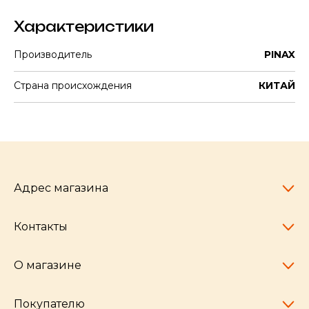
Характеристики
Производитель
PINAX
Страна происхождения
КИТАЙ
Адрес магазина
Контакты
Челябинск,
пр-т Ленина, 77
10:00 - 20:00
О магазине
pocherkartshop@mail.ru
+7 (951) 792-04-35
для юридических лиц
Покупателю
hello@pocherkartshop.ru
Наши истории