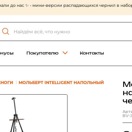
хали до нас ✨ • мини-версии распадающихся чернил в набор
онусы
Покупателю
Контакты
ЕНОГИ
МОЛЬБЕРТ INTELLIGENT НАПОЛЬНЫЙ
М
н
че
Арт
BV-