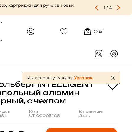
ах, картриджи для ручек в новых
1
/
4
0 ₽
0
Мы используем куки.
Условия
ольберт INTELLIGENT
апольный алюмин
рный, с чехлом
икул:
Код:
В наличии:
364
UT-00005186
3 шт.