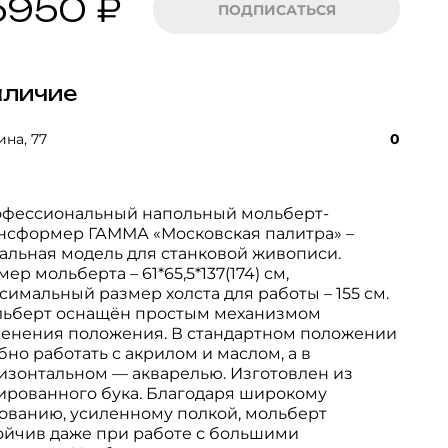
5950 ₽
ПОДПИСАТЬСЯ
личие
на, 77
0
фессиональный напольный мольберт-
нсформер ГАММА «Московская палитра» –
альная модель для станковой живописи.
мер мольберта – 61*65,5*137(174) см,
симальный размер холста для работы – 155 см.
ьберт оснащён простым механизмом
енения положения. В стандартном положении
бно работать с акрилом и маслом, а в
изонтальном — акварелью. Изготовлен из
ированного бука. Благодаря широкому
ованию, усиленному полкой, мольберт
ойчив даже при работе с большими