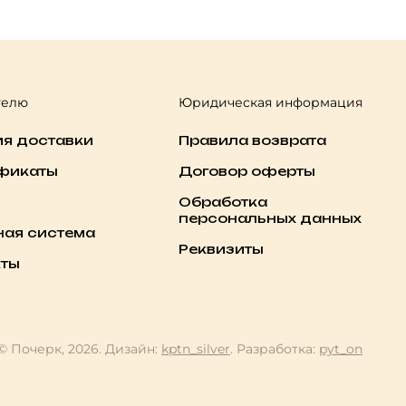
телю
Юридическая информация
ия доставки
Правила возврата
фикаты
Договор оферты
Обработка
персональных данных
ная система
Реквизиты
кты
© Почерк, 2026. Дизайн:
kptn_silver
. Разработка:
pyt_on