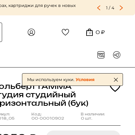
ах, картриджи для ручек в новых
1
/
4
0 ₽
0
Мы используем куки.
Условия
ольберт ГАММА
тудия студийный
оризонтальный (бук)
икул:
Код:
В наличии:
018_05
00-00010902
0 шт.