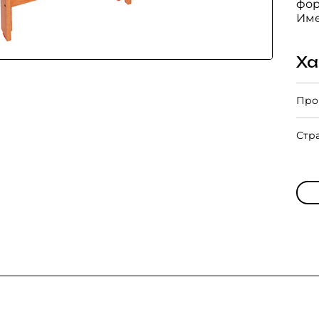
фор
Име
Ха
Про
Стр