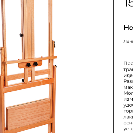
1
На
Лени
Про
тра
иде
Раз
мак
Мол
изм
удо
гор
лак
осн
уст