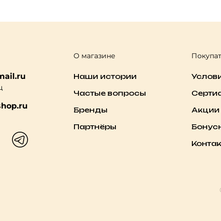
О магазине
Покупа
ail.ru
Наши истории
Услов
ц
Частые вопросы
Серти
hop.ru
Бренды
Акции
Партнёры
Бонус
Конта