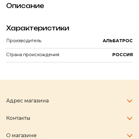
Описание
Характеристики
Производитель
АЛЬБАТРОС
Страна происхождения
РОССИЯ
Адрес магазина
Контакты
Челябинск,
пр-т Ленина, 77
10:00 - 20:00
О магазине
pocherkartshop@mail.ru