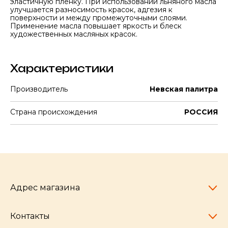
эластичную пленку. При использовании льняного масла
улучшается разносимость красок, адгезия к
поверхности и между промежуточными слоями.
Применение масла повышает яркость и блеск
художественных масляных красок.
Характеристики
Производитель
Невская палитра
Страна происхождения
РОССИЯ
Адрес магазина
Контакты
Челябинск,
пр-т Ленина, 77