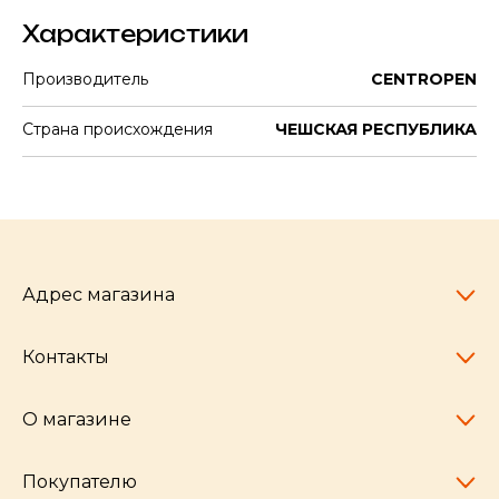
Характеристики
Производитель
CENTROPEN
Страна происхождения
ЧЕШСКАЯ РЕСПУБЛИКА
Адрес магазина
Контакты
Челябинск,
пр-т Ленина, 77
10:00 - 20:00
О магазине
pocherkartshop@mail.ru
+7 (951) 792-04-35
для юридических лиц
Покупателю
hello@pocherkartshop.ru
Наши истории