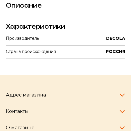
Описание
Характеристики
Производитель
DECOLA
Страна происхождения
РОССИЯ
Адрес магазина
Контакты
Челябинск,
пр-т Ленина, 77
10:00 - 20:00
О магазине
pocherkartshop@mail.ru