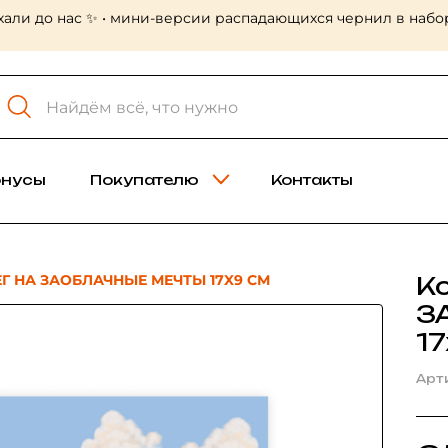
хали до нас ✨ • мини-версии распадающихся чернил в набор
онусы
Покупателю
Контакты
Г НА ЗАОБЛАЧНЫЕ МЕЧТЫ 17X9 СМ
К
З
17
Арт