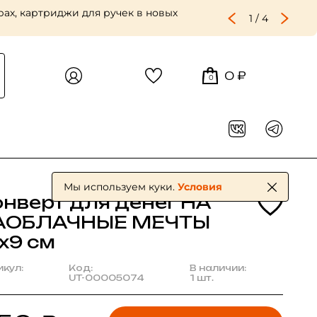
ах, картриджи для ручек в новых
1
/
4
0 ₽
0
Мы используем куки.
Условия
онверт для денег НА
АОБЛАЧНЫЕ МЕЧТЫ
x9 см
икул:
Код:
В наличии:
UT-00005074
1 шт.