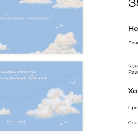
3
На
Лени
Кон
Раз
Ха
Про
Стр