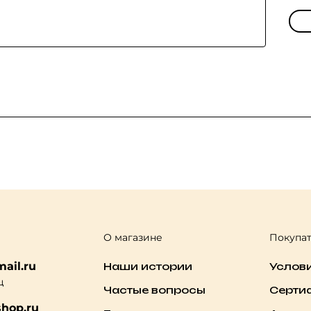
О магазине
Покупа
ail.ru
Наши истории
Услов
ц
Частые вопросы
Серти
hop.ru