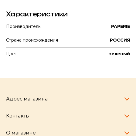
Характеристики
Производитель
PAPERIE
Страна происхождения
РОССИЯ
Цвет
зеленый
Адрес магазина
Контакты
Челябинск,
пр-т Ленина, 77
10:00 - 20:00
О магазине
pocherkartshop@mail.ru