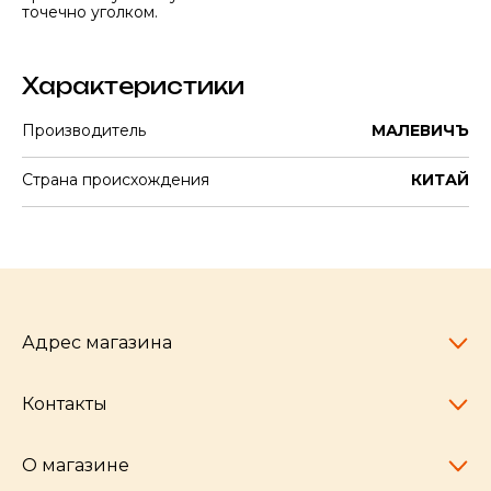
точечно уголком.
Характеристики
Производитель
МАЛЕВИЧЪ
Страна происхождения
КИТАЙ
Адрес магазина
Контакты
Челябинск,
пр-т Ленина, 77
10:00 - 20:00
О магазине
pocherkartshop@mail.ru
+7 (951) 792-04-35