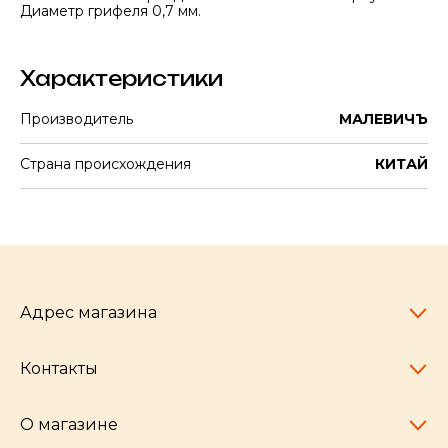
Диаметр грифеля 0,7 мм.
Характеристики
Производитель
МАЛЕВИЧЪ
Страна происхождения
КИТАЙ
Адрес магазина
Контакты
Челябинск,
пр-т Ленина, 77
10:00 - 20:00
О магазине
pocherkartshop@mail.ru
+7 (951) 792-04-35