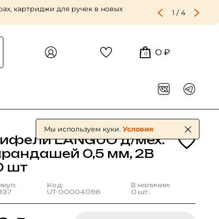
ах, картриджи для ручек в новых
1
/
4
0 ₽
0
Мы используем куки.
Условия
рифели LANGUO д/мех.
арандашей 0,5 мм, 2В
0 шт
икул:
Код:
В наличии:
337
UT-00004096
0 шт.