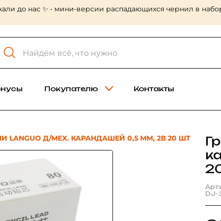
хали до нас ✨ • мини-версии распадающихся чернил в набор
онусы
Покупателю
Контакты
И LANGUO Д/МЕХ. КАРАНДАШЕЙ 0,5 ММ, 2В 20 ШТ
Г
к
2
Арт
DJ-