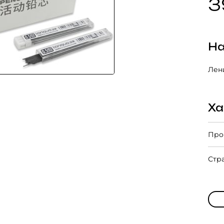
3
На
Лени
Ха
Про
Стр