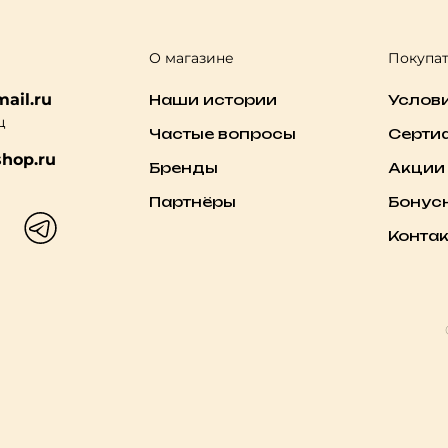
О магазине
Покупа
ail.ru
Наши истории
Услов
ц
Частые вопросы
Серти
hop.ru
Бренды
Акции
Партнёры
Бонус
Конта