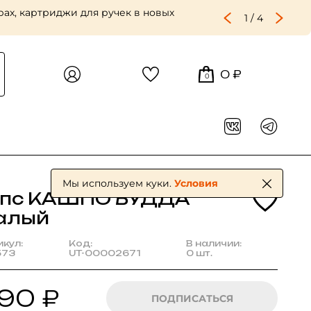
ах, картриджи для ручек в новых
1
/
4
0 ₽
0
Мы используем куки.
Условия
ипс КАШПО БУДДА
алый
икул:
Код:
В наличии:
573
UT-00002671
0 шт.
90 ₽
ПОДПИСАТЬСЯ