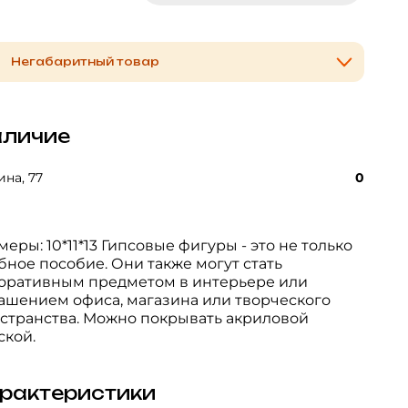
Негабаритный товар
личие
на, 77
0
меры: 10*11*13 Гипсовые фигуры - это не только
бное пособие. Они также могут стать
оративным предметом в интерьере или
ашением офиса, магазина или творческого
странства. Можно покрывать акриловой
ской.
рактеристики