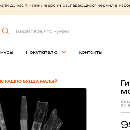
хали до нас ✨ • мини-версии распадающихся чернил в набор
онусы
Покупателю
Контакты
ПС КАШПО БУДДА МАЛЫЙ
Г
м
Арт
50-
9