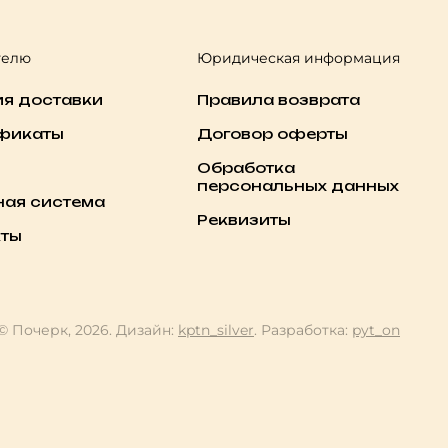
телю
Юридическая информация
ия доставки
Правила возврата
фикаты
Договор оферты
Обработка
персональных данных
ная система
Реквизиты
кты
© Почерк, 2026. Дизайн:
kptn_silver
. Разработка:
pyt_on