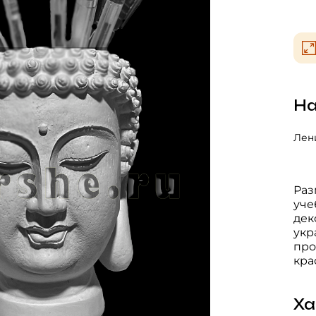
На
Лени
Раз
уче
дек
укр
про
кра
Ха