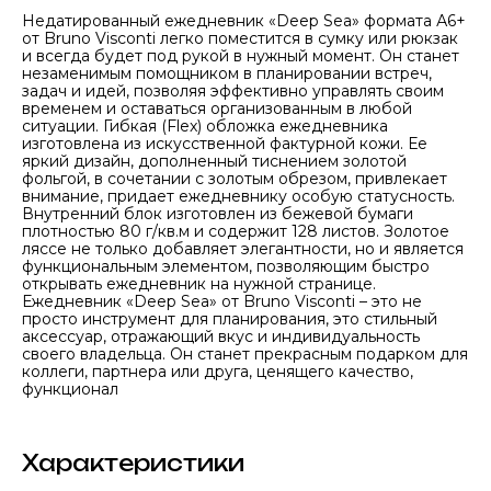
Недатированный ежедневник «Deep Sea» формата А6+
от Bruno Visconti легко поместится в сумку или рюкзак
и всегда будет под рукой в нужный момент. Он станет
незаменимым помощником в планировании встреч,
задач и идей, позволяя эффективно управлять своим
временем и оставаться организованным в любой
ситуации. Гибкая (Flex) обложка ежедневника
изготовлена из искусственной фактурной кожи. Ее
яркий дизайн, дополненный тиснением золотой
фольгой, в сочетании с золотым обрезом, привлекает
внимание, придает ежедневнику особую статусность.
Внутренний блок изготовлен из бежевой бумаги
плотностью 80 г/кв.м и содержит 128 листов. Золотое
ляссе не только добавляет элегантности, но и является
функциональным элементом, позволяющим быстро
открывать ежедневник на нужной странице.
Ежедневник «Deep Sea» от Bruno Visconti – это не
просто инструмент для планирования, это стильный
аксессуар, отражающий вкус и индивидуальность
своего владельца. Он станет прекрасным подарком для
коллеги, партнера или друга, ценящего качество,
функционал
Характеристики