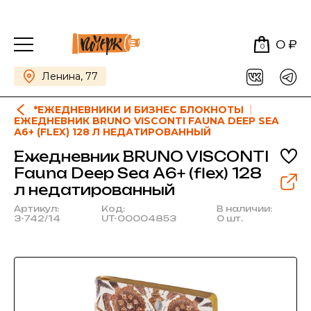
0 ₽
0
Ленина, 77
*ЕЖЕДНЕВНИКИ И БИЗНЕС БЛОКНОТЫ
ЕЖЕДНЕВНИК BRUNO VISCONTI FAUNA DEEP SEA
А6+ (FLEX) 128 Л НЕДАТИРОВАННЫЙ
Ежедневник BRUNO VISCONTI
Fauna Deep Sea А6+ (flex) 128
л недатированный
Артикул:
Код:
В наличии:
3-742/14
UT-00004853
0 шт.