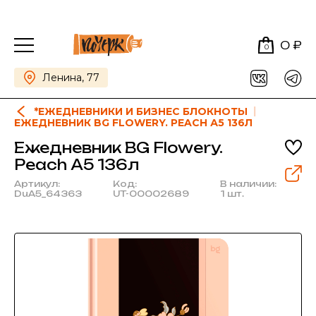
0 ₽
0
Ленина, 77
*ЕЖЕДНЕВНИКИ И БИЗНЕС БЛОКНОТЫ
ЕЖЕДНЕВНИК BG FLOWERY. PEACH А5 136Л
Ежедневник BG Flowery.
Peach А5 136л
Артикул:
Код:
В наличии:
DuА5_64363
UT-00002689
1 шт.