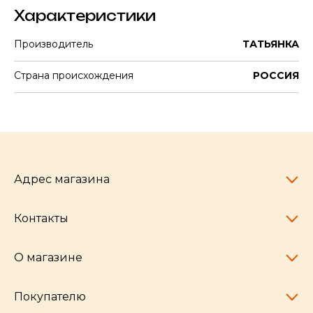
Характеристики
Производитель
ТАТЬЯНКА
Страна происхождения
РОССИЯ
Адрес магазина
Контакты
Челябинск,
пр-т Ленина, 77
10:00 - 20:00
О магазине
pocherkartshop@mail.ru
+7 (951) 792-04-35
для юридических лиц
Покупателю
hello@pocherkartshop.ru
Наши истории