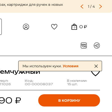
ах, картриджи для ручек в новых
1
/
4
0 ₽
0
Мы используем куки.
Условия
емчужный
икул:
Код:
В наличии:
11026
00-00008037
15 шт.
90 ₽
В КОРЗИНУ