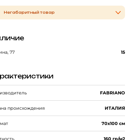
Негабаритный товар
личие
на, 77
15
рактеристики
изводитель
FABRIANO
ана происхождения
ИТАЛИЯ
мат
70х100 см
тность
160 гр/м2