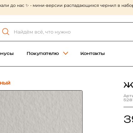
хали до нас ✨ • мини-версии распадающихся чернил в набор
онусы
Покупателю
Контакты
НЫЙ
Ж
Арт
528
3