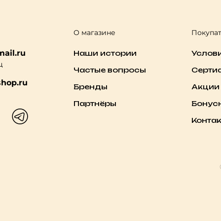
О магазине
Покупа
ail.ru
Наши истории
Услов
ц
Частые вопросы
Серти
hop.ru
Бренды
Акции
Партнёры
Бонус
Конта