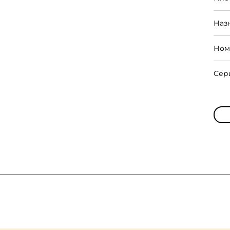
Наз
Ном
Сер