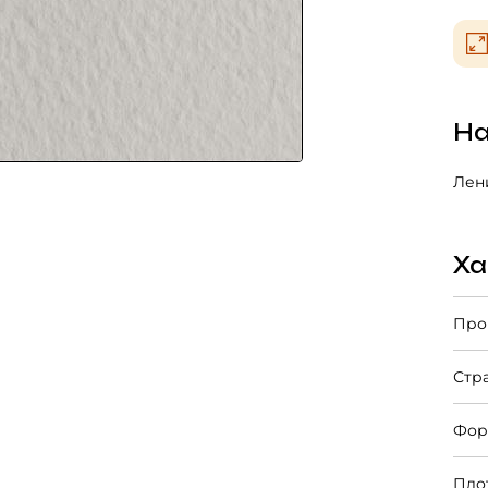
На
Лени
Ха
Про
Стр
Фор
Пло