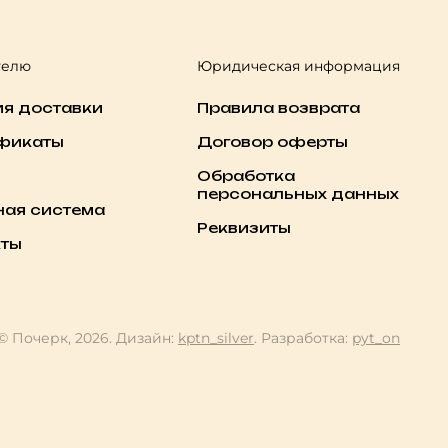
телю
Юридическая информация
ия доставки
Правила возврата
фикаты
Договор оферты
Обработка
персональных данных
ная система
Реквизиты
кты
© Почерк, 2026. Дизайн:
kptn_silver
. Разработка:
pyt_on