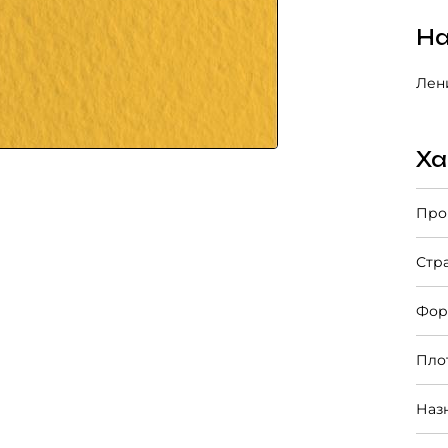
На
Лени
Ха
Про
Стр
Фор
Пло
Наз