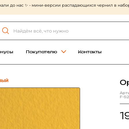
хали до нас ✨ • мини-версии распадающихся чернил в набор
онусы
Покупателю
Контакты
ВЫЙ
О
Арт
F-5
1