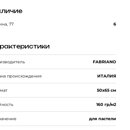
личие
на, 77
6
рактеристики
изводитель
FABRIANO
ана происхождения
ИТАЛИЯ
мат
50х65 см
тность
160 гр/м2
начение
для пастели