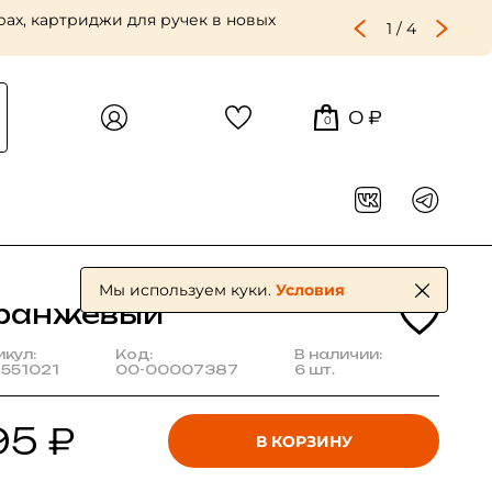
ах, картриджи для ручек в новых
1
/
4
0 ₽
0
Мы используем куки.
Условия
ранжевый
икул:
Код:
В наличии:
2551021
00-00007387
6 шт.
95 ₽
В КОРЗИНУ