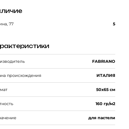
личие
на, 77
5
рактеристики
изводитель
FABRIANO
ана происхождения
ИТАЛИЯ
мат
50х65 см
тность
160 гр/м2
начение
для пастели