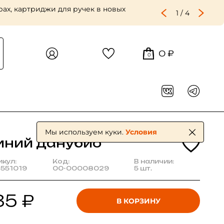
ах, картриджи для ручек в новых
1
/
4
0 ₽
0
Мы используем куки.
Условия
иний данубио
икул:
Код:
В наличии:
2551019
00-00008029
5 шт.
85 ₽
В КОРЗИНУ