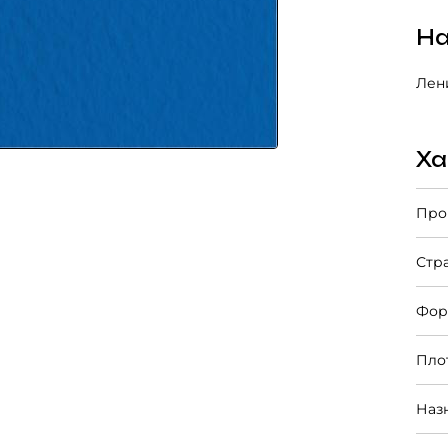
На
Лени
Ха
Про
Стр
Фор
Пло
Наз