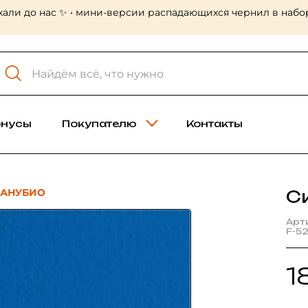
хали до нас ✨ • мини-версии распадающихся чернил в набор
онусы
Покупателю
Контакты
ДАНУБИО
С
Арт
F-5
1