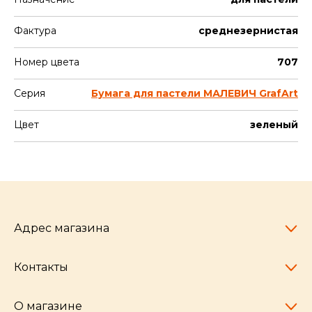
Фактура
среднезернистая
Номер цвета
707
Серия
Бумага для пастели МАЛЕВИЧ GrafArt
Цвет
зеленый
Адрес магазина
Контакты
Челябинск,
пр-т Ленина, 77
10:00 - 20:00
О магазине
pocherkartshop@mail.ru