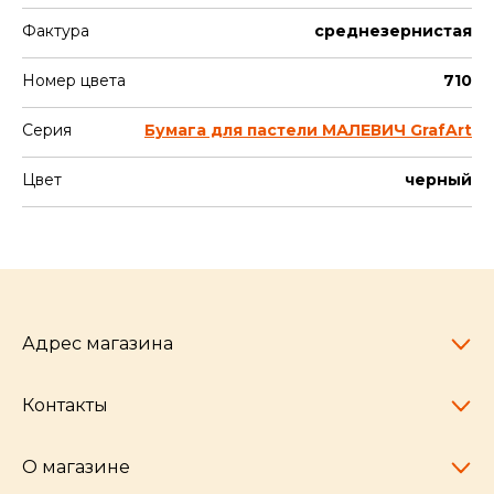
Фактура
среднезернистая
Номер цвета
710
Серия
Бумага для пастели МАЛЕВИЧ GrafArt
Цвет
черный
Адрес магазина
Контакты
Челябинск,
пр-т Ленина, 77
10:00 - 20:00
О магазине
pocherkartshop@mail.ru
+7 (951) 792-04-35
для юридических лиц