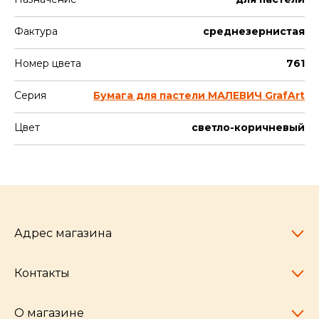
Фактура
среднезернистая
Номер цвета
761
Серия
Бумага для пастели МАЛЕВИЧ GrafArt
Цвет
светло-коричневый
Адрес магазина
Контакты
Челябинск,
пр-т Ленина, 77
10:00 - 20:00
О магазине
pocherkartshop@mail.ru