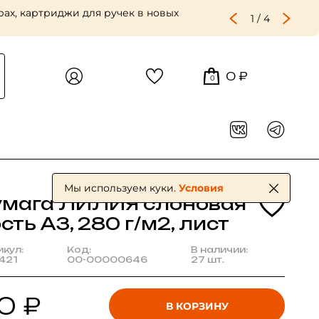
ах, картриджи для ручек в новых
1
/
4
0 ₽
0
Мы используем куки.
Условия
умага ЛИЛИЯ слоновая
сть А3, 280 г/м2, лист
икул:
Код:
В наличии:
421
00-00000646
27 шт.
0 ₽
В КОРЗИНУ