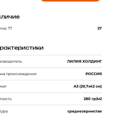
личие
на, 77
27
рактеристики
изводитель
ЛИЛИЯ ХОЛДИНГ
ана происхождения
РОССИЯ
мат
А3 (29,7х42 см)
тность
280 гр/м2
тура
среднезернистая