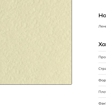
На
Лени
Ха
Про
Стр
Фор
Пло
Фак