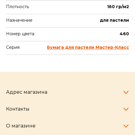
Плотность
160 гр/м2
Назначение
для пастели
Номер цвета
460
Серия
Бумага для пастели Мастер-Класс
Адрес магазина
Контакты
Челябинск,
пр-т Ленина, 77
10:00 - 20:00
О магазине
pocherkartshop@mail.ru
+7 (951) 792-04-35
для юридических лиц