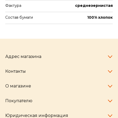
Фактура
среднезернистая
Состав бумаги
100% хлопок
Адрес магазина
Контакты
Челябинск,
пр-т Ленина, 77
10:00 - 20:00
О магазине
pocherkartshop@mail.ru
+7 (951) 792-04-35
для юридических лиц
Покупателю
hello@pocherkartshop.ru
Наши истории
для покупателей
Частые вопросы
Юридическая информация
Условия доставки