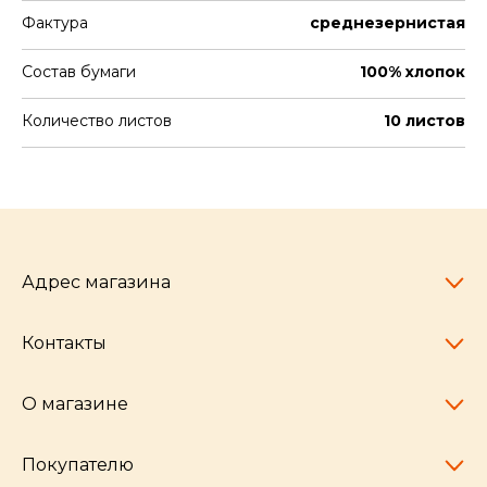
Фактура
среднезернистая
Состав бумаги
100% хлопок
Количество листов
10 листов
Адрес магазина
Контакты
Челябинск,
пр-т Ленина, 77
10:00 - 20:00
О магазине
pocherkartshop@mail.ru
+7 (951) 792-04-35
для юридических лиц
Покупателю
hello@pocherkartshop.ru
Наши истории