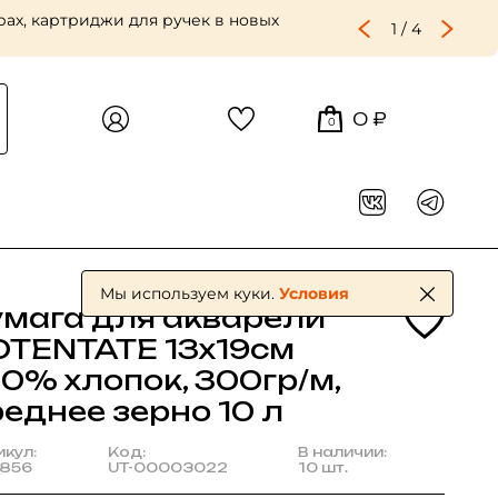
ах, картриджи для ручек в новых
1
/
4
0 ₽
0
Мы используем куки.
Условия
умага для акварели
OTENTATE 13х19см
00% хлопок, 300гр/м,
еднее зерно 10 л
икул:
Код:
В наличии:
856
UT-00003022
10 шт.