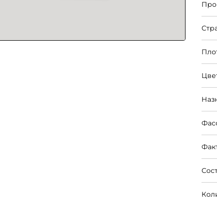
Про
Стр
Пло
Цве
Наз
Фас
Фак
Сос
Кол