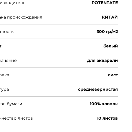
изводитель
POTENTATE
ана происхождения
КИТАЙ
тность
300 гр/м2
т
белый
начение
для акварели
овка
лист
тура
среднезернистая
тав бумаги
100% хлопок
ичество листов
10 листов