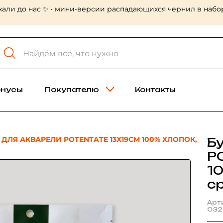
хали до нас ✨ • мини-версии распадающихся чернил в набор
онусы
Покупателю
Контакты
 ДЛЯ АКВАРЕЛИ POTENTATE 13Х19СМ 100% ХЛОПОК,
Б
P
1
ср
Арт
032