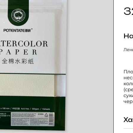
3
На
Лени
Пло
нес
кол
(ср
сух
чер
Ха