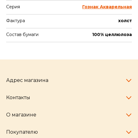
Серия
Гознак Акварельная
Фактура
холст
Состав бумаги
100% целлюлоза
Адрес магазина
Контакты
Челябинск,
пр-т Ленина, 77
10:00 - 20:00
О магазине
pocherkartshop@mail.ru
+7 (951) 792-04-35
для юридических лиц
Покупателю
hello@pocherkartshop.ru
Наши истории