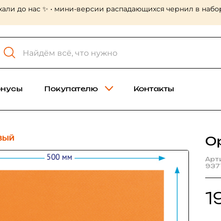
хали до нас ✨ • мини-версии распадающихся чернил в набор
онусы
Покупателю
Контакты
ВЫЙ
О
Арт
937
1