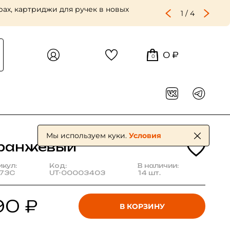
ах, картриджи для ручек в новых
1
/
4
0 ₽
0
Мы используем куки.
Условия
ранжевый
икул:
Код:
В наличии:
73C
UT-00003403
14 шт.
90 ₽
В КОРЗИНУ