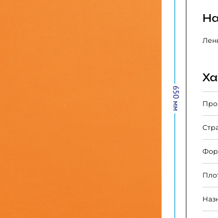
На
Лени
Ха
Про
Стр
Фор
Пло
Наз