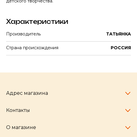
детского творчества.
Характеристики
Производитель
ТАТЬЯНКА
Страна происхождения
РОССИЯ
Адрес магазина
Контакты
Челябинск,
пр-т Ленина, 77
10:00 - 20:00
О магазине
pocherkartshop@mail.ru
+7 (951) 792-04-35
для юридических лиц