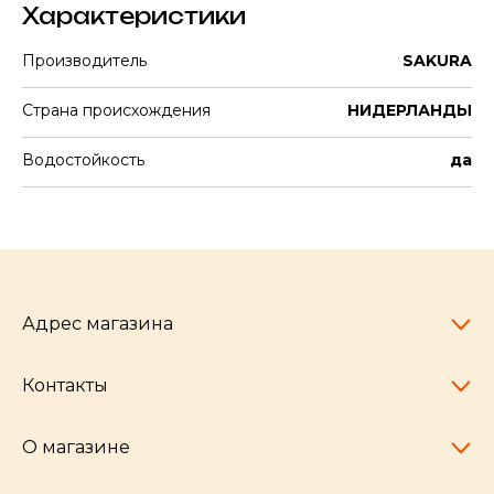
Характеристики
Производитель
SAKURA
Страна происхождения
НИДЕРЛАНДЫ
Водостойкость
да
Адрес магазина
Контакты
Челябинск,
пр-т Ленина, 77
10:00 - 20:00
О магазине
pocherkartshop@mail.ru
+7 (951) 792-04-35
для юридических лиц