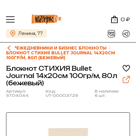
0 ₽
0
Ленина, 77
*ЕЖЕДНЕВНИКИ И БИЗНЕС БЛОКНОТЫ
БЛОКНОТ СТИХИЯ BULLET JOURNAL 14Х20СМ
100ГР/М, 80Л (БЕЖЕВЫЙ)
Блокнот СТИХИЯ Bullet
Journal 14х20см 100гр/м, 80л
(бежевый)
Артикул:
Код:
В наличии:
ST04044
UT-00003729
6 шт.