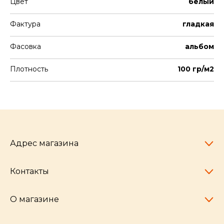
Цвет
белый
Фактура
гладкая
Фасовка
альбом
Плотность
100 гр/м2
Адрес магазина
Контакты
Челябинск,
пр-т Ленина, 77
10:00 - 20:00
О магазине
pocherkartshop@mail.ru
+7 (951) 792-04-35
для юридических лиц