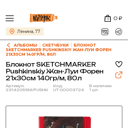
0 ₽
0
Ленина, 77
АЛЬБОМЫ
СКЕТЧБУКИ
БЛОКНОТ
SKETCHMARKER PUSHKINSKIY ЖАН-ЛУИ ФОРЕН
21Х30СМ 140ГР/М, 80Л
Блокнот SKETCHMARKER
Pushkinskiy Жан-Луи Форен
21х30см 140гр/м, 80л
Артикул:
Код:
В наличии:
2314205SM/PUSHK
UT-00003724
1 шт.