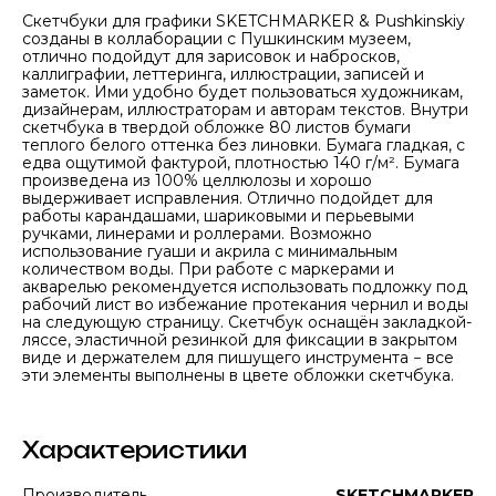
Скетчбуки для графики SKETCHMARKER & Pushkinskiy
созданы в коллаборации с Пушкинским музеем,
отлично подойдут для зарисовок и набросков,
каллиграфии, леттеринга, иллюстрации, записей и
заметок. Ими удобно будет пользоваться художникам,
дизайнерам, иллюстраторам и авторам текстов. Внутри
скетчбука в твердой обложке 80 листов бумаги
теплого белого оттенка без линовки. Бумага гладкая, с
едва ощутимой фактурой, плотностью 140 г/м². Бумага
произведена из 100% целлюлозы и хорошо
выдерживает исправления. Отлично подойдет для
работы карандашами, шариковыми и перьевыми
ручками, линерами и роллерами. Возможно
использование гуаши и акрила с минимальным
количеством воды. При работе с маркерами и
акварелью рекомендуется использовать подложку под
рабочий лист во избежание протекания чернил и воды
на следующую страницу. Скетчбук оснащён закладкой-
ляссе, эластичной резинкой для фиксации в закрытом
виде и держателем для пишущего инструмента − все
эти элементы выполнены в цвете обложки скетчбука.
Характеристики
Производитель
SKETCHMARKER