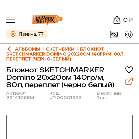
0 ₽
0
Ленина, 77
АЛЬБОМЫ
СКЕТЧБУКИ
БЛОКНОТ
SKETCHMARKER DOMINO 20Х20СМ 140ГР/М, 80Л,
ПЕРЕПЛЕТ (ЧЕРНО-БЕЛЫЙ)
Блокнот SKETCHMARKER
Domino 20х20см 140гр/м,
80л, переплет (черно-белый)
Артикул:
Код:
В наличии:
2314106SM
UT-00001333
1 шт.