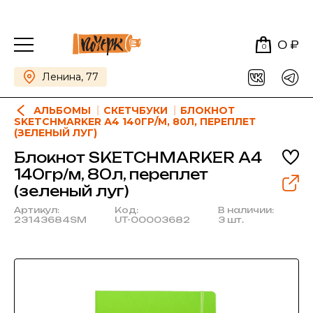
0 ₽
0
Ленина, 77
АЛЬБОМЫ
СКЕТЧБУКИ
БЛОКНОТ
SKETCHMARKER А4 140ГР/М, 80Л, ПЕРЕПЛЕТ
(ЗЕЛЕНЫЙ ЛУГ)
Блокнот SKETCHMARKER А4
140гр/м, 80л, переплет
(зеленый луг)
Артикул:
Код:
В наличии:
23143684SM
UT-00003682
3 шт.