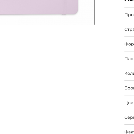
Про
Стр
Фор
Пло
Кол
Бро
Цве
Сер
Фак