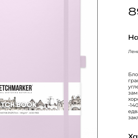
8
На
Лени
Бло
гра
угл
зам
хор
-14
едв
зак
Ха