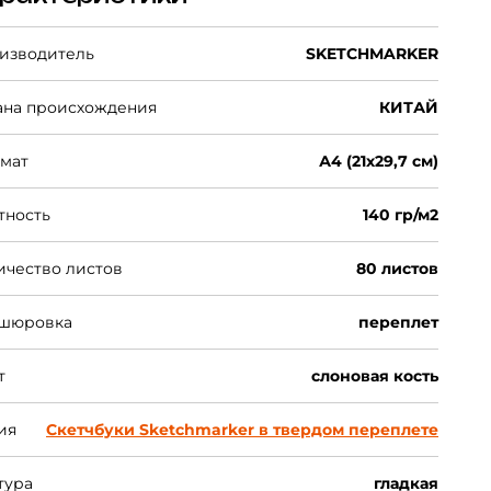
изводитель
SKETCHMARKER
ана происхождения
КИТАЙ
мат
А4 (21х29,7 см)
тность
140 гр/м2
ичество листов
80 листов
шюровка
переплет
т
слоновая кость
ия
Скетчбуки Sketchmarker в твердом переплете
тура
гладкая