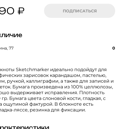
90 ₽
ПОДПИСАТЬСЯ
личие
на, 77
0
кноты Sketchmarker идеально подойдут для
фических зарисовок карандашом, пастелью,
ем, ручкой, каллиграфии, а также для записей и
еток. Бумага произведена из 100% целлюлозы,
ошо выдерживает исправления. Плотность
0 гр. Бумага цвета слоновой кости, гладкая, с
а ощутимой фактурой. В блокноте есть
ладка-ляссе, резинка для фиксации.
рактеристики