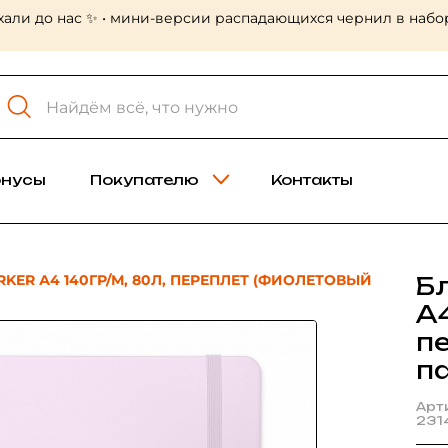
хали до нас ✨ • мини-версии распадающихся чернил в набор
онусы
Покупателю
Контакты
KER А4 140ГР/М, 80Л, ПЕРЕПЛЕТ (ФИОЛЕТОВЫЙ
Б
А4
п
п
Арт
231