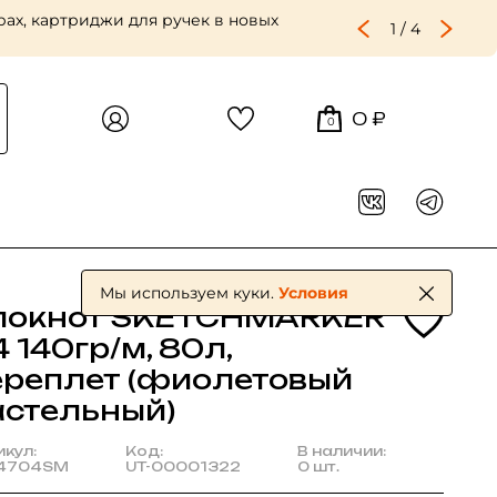
ах, картриджи для ручек в новых
1
/
4
0 ₽
0
Мы используем куки.
Условия
локнот SKETCHMARKER
 140гр/м, 80л,
ереплет (фиолетовый
астельный)
икул:
Код:
В наличии:
4704SM
UT-00001322
0 шт.