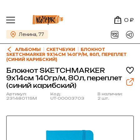
0 ₽
0
Ленина, 77
АЛЬБОМЫ
СКЕТЧБУКИ
БЛОКНОТ
SKETCHMARKER 9Х14СМ 140ГР/М, 80Л, ПЕРЕПЛЕТ
(СИНИЙ КАРИБСКИЙ)
Блокнот SKETCHMARKER
9х14см 140гр/м, 80л, переплет
(синий карибский)
Артикул:
Код:
В наличии:
23148011SM
UT-00003703
2 шт.