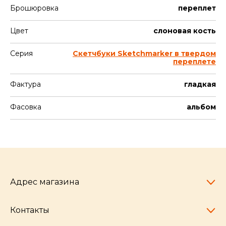
Брошюровка
переплет
Цвет
слоновая кость
Серия
Скетчбуки Sketchmarker в твердом
переплете
Фактура
гладкая
Фасовка
альбом
Адрес магазина
Контакты
Челябинск,
пр-т Ленина, 77