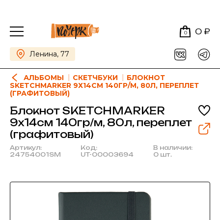
0 ₽
0
Ленина, 77
АЛЬБОМЫ
СКЕТЧБУКИ
БЛОКНОТ
SKETCHMARKER 9Х14СМ 140ГР/М, 80Л, ПЕРЕПЛЕТ
(ГРАФИТОВЫЙ)
Блокнот SKETCHMARKER
9х14см 140гр/м, 80л, переплет
(графитовый)
Артикул:
Код:
В наличии:
24754001SM
UT-00003694
0 шт.