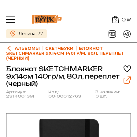
0 ₽
0
Ленина, 77
АЛЬБОМЫ
СКЕТЧБУКИ
БЛОКНОТ
SKETCHMARKER 9Х14СМ 140ГР/М, 80Л, ПЕРЕПЛЕТ
(ЧЕРНЫЙ)
Блокнот SKETCHMARKER
9х14см 140гр/м, 80л, переплет
(черный)
Артикул:
Код:
В наличии:
2314001SM
00-00012763
0 шт.