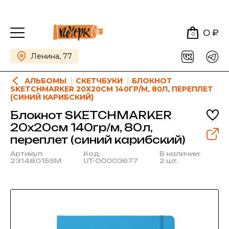
0 ₽
0
Ленина, 77
АЛЬБОМЫ
СКЕТЧБУКИ
БЛОКНОТ
SKETCHMARKER 20Х20СМ 140ГР/М, 80Л, ПЕРЕПЛЕТ
(СИНИЙ КАРИБСКИЙ)
Блокнот SKETCHMARKER
20х20см 140гр/м, 80л,
переплет (синий карибский)
Артикул:
Код:
В наличии:
23148015SM
UT-00003677
2 шт.