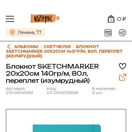
0 ₽
0
Ленина, 77
АЛЬБОМЫ
СКЕТЧБУКИ
БЛОКНОТ
SKETCHMARKER 20Х20СМ 140ГР/М, 80Л, ПЕРЕПЛЕТ
(ИЗУМРУДНЫЙ)
Блокнот SKETCHMARKER
20х20см 140гр/м, 80л,
переплет (изумрудный)
Артикул:
Код:
В наличии:
2314605SM
UT-00003668
2 шт.