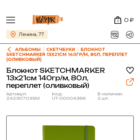
0 ₽
0
Ленина, 77
АЛЬБОМЫ
СКЕТЧБУКИ
БЛОКНОТ
SKETCHMARKER 13Х21СМ 140ГР/М, 80Л, ПЕРЕПЛЕТ
(ОЛИВКОВЫЙ)
Блокнот SKETCHMARKER
13х21см 140гр/м, 80л,
переплет (оливковый)
Артикул:
Код:
В наличии:
24230703SM
UT-00004366
2 шт.